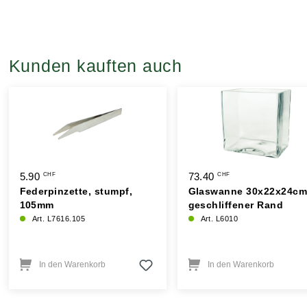
Kunden kauften auch
5.90
73.40
CHF
CHF
Federpinzette, stumpf,
Glaswanne 30x22x24cm
105mm
geschliffener Rand
Art. L7616.105
Art. L6010
In den Warenkorb
In den Warenkorb