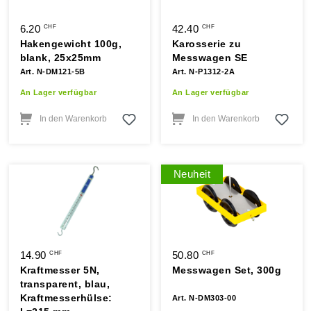
6.20
42.40
CHF
CHF
Hakengewicht 100g,
Karosserie zu
blank, 25x25mm
Messwagen SE
Art. N-DM121-5B
Art. N-P1312-2A
An Lager verfügbar
An Lager verfügbar
In den Warenkorb
In den Warenkorb
Neuheit
14.90
50.80
CHF
CHF
Kraftmesser 5N,
Messwagen Set, 300g
transparent, blau,
Kraftmesserhülse:
Art. N-DM303-00