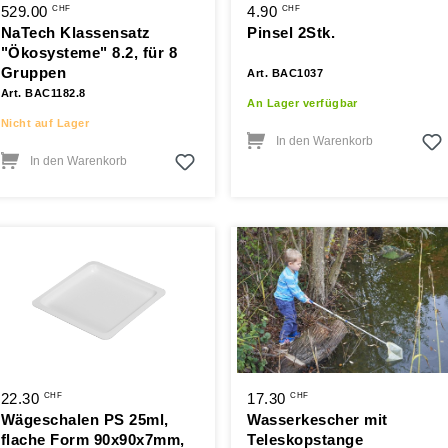
529.00
4.90
CHF
CHF
NaTech Klassensatz
Pinsel 2Stk.
"Ökosysteme" 8.2, für 8
Gruppen
Art. BAC1037
Art. BAC1182.8
An Lager verfügbar
Nicht auf Lager
In den Warenkorb
In den Warenkorb
22.30
17.30
CHF
CHF
Wägeschalen PS 25ml,
Wasserkescher mit
flache Form 90x90x7mm,
Teleskopstange