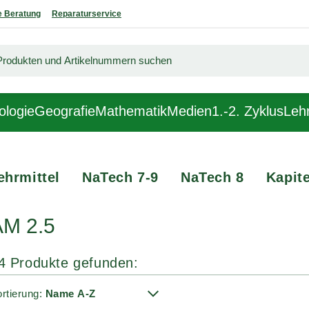
 Beratung
Reparaturservice
ologie
Geografie
Mathematik
Medien
1.-2. Zyklus
Lehr
ehrmittel
NaTech 7-9
NaTech 8
Kapite
AM 2.5
4 Produkte gefunden:
rtierung: