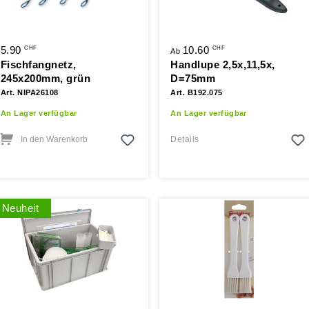
5.90
10.60
CHF
CHF
Ab
Fischfangnetz,
Handlupe 2,5x,11,5x,
245x200mm, grün
D=75mm
Art. NIPA26108
Art. B192.075
An Lager verfügbar
An Lager verfügbar
In den Warenkorb
Details
Neuheit