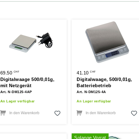
69.50
41.10
CHF
CHF
Digitalwaage 500/0,01g,
Digitalwaage, 500/0,01g,
mit Netzgerät
Batteriebetrieb
Art. N-DM125-4AP
Art. N-DM125-4A
An Lager verfügbar
An Lager verfügbar
In den Warenkorb
In den Warenkorb
Solange Vorrat