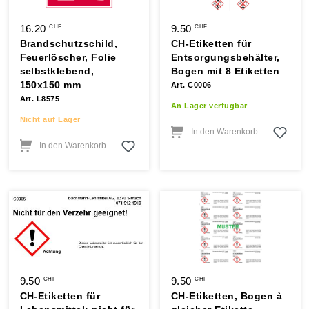
16.20
9.50
CHF
CHF
Brandschutzschild,
CH-Etiketten für
Feuerlöscher, Folie
Entsorgungsbehälter,
selbstklebend,
Bogen mit 8 Etiketten
150x150 mm
Art. C0006
Art. L8575
An Lager verfügbar
Nicht auf Lager
In den Warenkorb
In den Warenkorb
9.50
9.50
CHF
CHF
CH-Etiketten für
CH-Etiketten, Bogen à