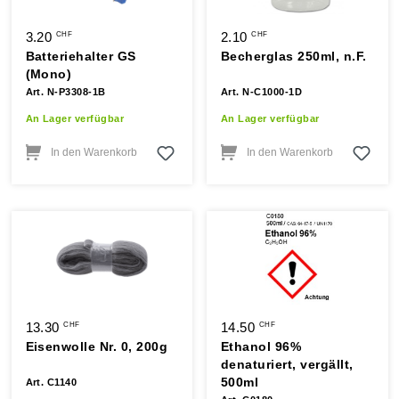
3.20
2.10
CHF
CHF
Batteriehalter GS
Becherglas 250ml, n.F.
(Mono)
Art. N-P3308-1B
Art. N-C1000-1D
An Lager verfügbar
An Lager verfügbar
In den Warenkorb
In den Warenkorb
13.30
14.50
CHF
CHF
Eisenwolle Nr. 0, 200g
Ethanol 96%
denaturiert, vergällt,
500ml
Art. C1140