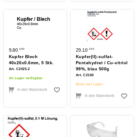
9.80
29.10
CHF
CHF
Kupfer Blech
Kupfer(II)-sulfat-
40x20x0.6mm, 5 Stk.
Pentahydrat / Cu-vitriol
99%, blau 500g
Art. C2025.2
Art. C2160
An Lager verfügbar
Nicht auf Lager
In den Warenkorb
In den Warenkorb