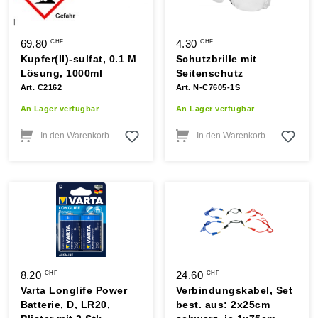
69.80
4.30
CHF
CHF
Kupfer(II)-sulfat, 0.1 M
Schutzbrille mit
Lösung, 1000ml
Seitenschutz
Art. C2162
Art. N-C7605-1S
An Lager verfügbar
An Lager verfügbar
In den Warenkorb
In den Warenkorb
8.20
24.60
CHF
CHF
Varta Longlife Power
Verbindungskabel, Set
Batterie, D, LR20,
best. aus: 2x25cm