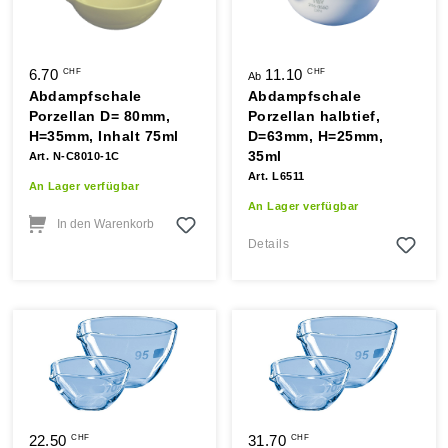
6.70
11.10
CHF
CHF
Ab
Abdampfschale
Abdampfschale
Porzellan D= 80mm,
Porzellan halbtief,
H=35mm, Inhalt 75ml
D=63mm, H=25mm,
35ml
Art. N-C8010-1C
Art. L6511
An Lager verfügbar
An Lager verfügbar
In den Warenkorb
Details
22.50
31.70
CHF
CHF