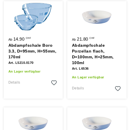
14.90
21.80
CHF
CHF
Ab
Ab
Abdampfschale Boro
Abdampfschale
3.3, D=95mm, H=55mm,
Porzellan flach,
170ml
D=100mm, H=25mm,
100ml
Art. L5210.0170
Art. L6536
An Lager verfügbar
An Lager verfügbar
Details
Details