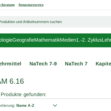
 Beratung
Reparaturservice
ologie
Geografie
Mathematik
Medien
1.-2. Zyklus
Lehr
ehrmittel
NaTech 7-9
NaTech 7
Kapite
AM 6.16
 Produkte gefunden:
rtierung: