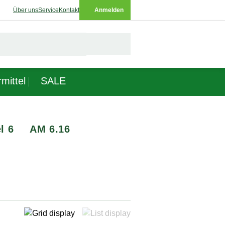
Über uns
Service
Kontakt
Anmelden
mittel
SALE
l 6
AM 6.16