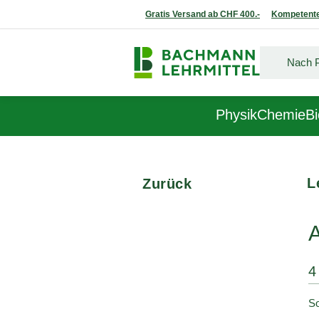
Gratis Versand ab CHF 400.-
Kompetente
Physik
Chemie
Bi
L
Zurück
4
So