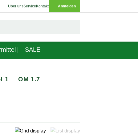
Über uns
Service
Kontakt
Anmelden
mittel
SALE
l 1
OM 1.7