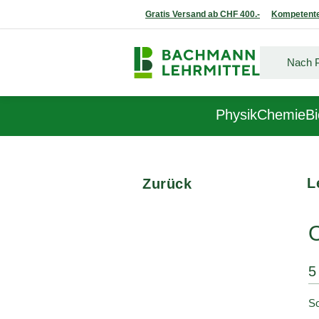
Gratis Versand ab CHF 400.-
Kompetente
Physik
Chemie
Bi
L
Zurück
5
So