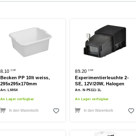
8.10
89.20
CHF
CHF
Becken PP 10lt weiss,
Experimentierleuchte 2-
295x295x170mm
SE, 12V/20W, Halogen
Art. L6954
Art. N-P5111-1L
An Lager verfügbar
An Lager verfügbar
In den Warenkorb
In den Warenkorb