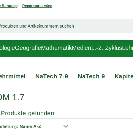
 Beratung
Reparaturservice
ologie
Geografie
Mathematik
Medien
1.-2. Zyklus
Lehr
ehrmittel
NaTech 7-9
NaTech 9
Kapite
OM 1.7
 Produkte gefunden:
rtierung: