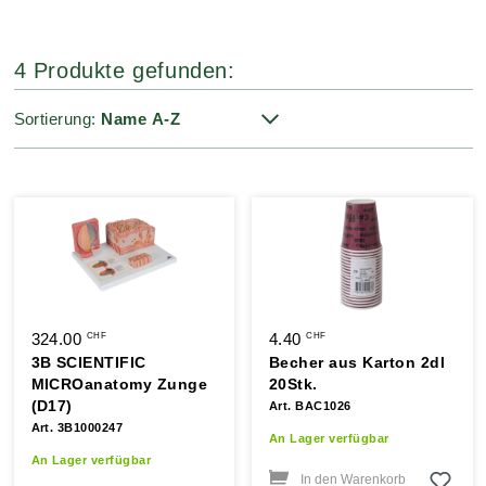
4 Produkte gefunden:
Sortierung:
324.00
4.40
CHF
CHF
3B SCIENTIFIC
Becher aus Karton 2dl
MICROanatomy Zunge
20Stk.
(D17)
Art. BAC1026
Art. 3B1000247
An Lager verfügbar
An Lager verfügbar
In den Warenkorb