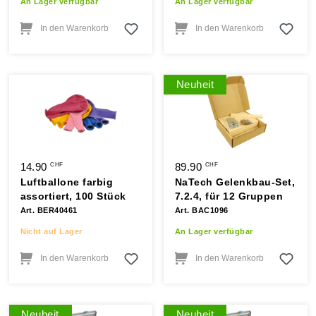
An Lager verfügbar
An Lager verfügbar
In den Warenkorb
In den Warenkorb
Neuheit
14.90
89.90
CHF
CHF
Luftballone farbig
NaTech Gelenkbau-Set,
assortiert, 100 Stück
7.2.4, für 12 Gruppen
Art. BER40461
Art. BAC1096
Nicht auf Lager
An Lager verfügbar
In den Warenkorb
In den Warenkorb
Neuheit
Neuheit