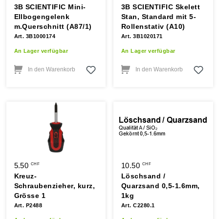
3B SCIENTIFIC Mini-
3B SCIENTIFIC Skelett
Ellbogengelenk
Stan, Standard mit 5-
m.Querschnitt (A87/1)
Rollenstativ (A10)
Art. 3B1000174
Art. 3B1020171
An Lager verfügbar
An Lager verfügbar
In den Warenkorb
In den Warenkorb
5.50
10.50
CHF
CHF
Kreuz-
Löschsand /
Schraubenzieher, kurz,
Quarzsand 0,5-1.6mm,
Grösse 1
1kg
Art. P2488
Art. C2280.1