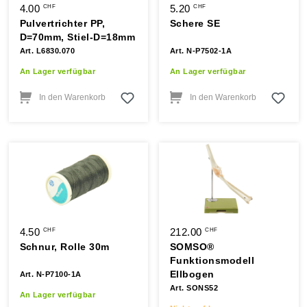
4.00
5.20
CHF
CHF
Pulvertrichter PP,
Schere SE
D=70mm, Stiel-D=18mm
Art. L6830.070
Art. N-P7502-1A
An Lager verfügbar
An Lager verfügbar
In den Warenkorb
In den Warenkorb
4.50
212.00
CHF
CHF
Schnur, Rolle 30m
SOMSO®
Funktionsmodell
Ellbogen
Art. N-P7100-1A
Art. SONS52
An Lager verfügbar