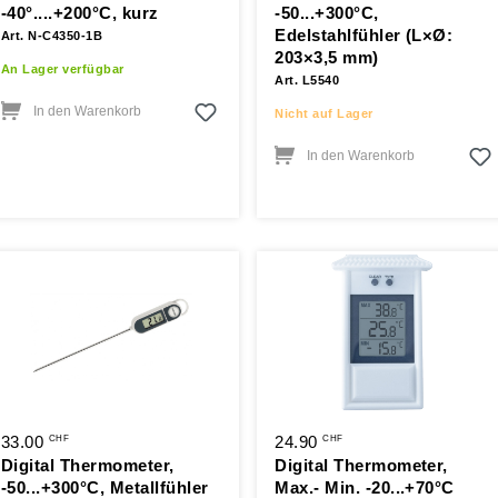
-40°....+200°C, kurz
-50...+300°C,
Edelstahlfühler (L×Ø:
Art. N-C4350-1B
203×3,5 mm)
An Lager verfügbar
Art. L5540
In den Warenkorb
Nicht auf Lager
In den Warenkorb
33.00
24.90
CHF
CHF
Digital Thermometer,
Digital Thermometer,
-50...+300°C, Metallfühler
Max.- Min. -20...+70°C