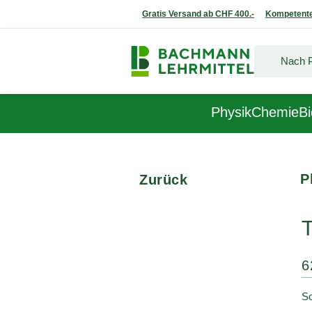
Gratis Versand ab CHF 400.-
Kompetente
Physik
Chemie
Bi
P
Zurück
6
So