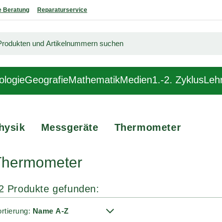
 Beratung
Reparaturservice
ologie
Geografie
Mathematik
Medien
1.-2. Zyklus
Lehr
hysik
Messgeräte
Thermometer
Thermometer
2 Produkte gefunden:
rtierung: