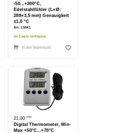
-50...+300°C,
Edelstahlfühler (L×Ø:
289×3,5 mm) Genauigkeit
±1,0 °C
Art. L5541
An Lager verfügbar
In den Warenkorb
21.00
CHF
Digital Thermometer, Min-
Max +50°C...+70°C