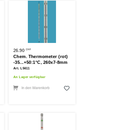
26.90
CHF
Chem. Thermometer (rot)
-35...+50:1°C, 260x7-8mm
Art. L5611
An Lager verfügbar
In den Warenkorb