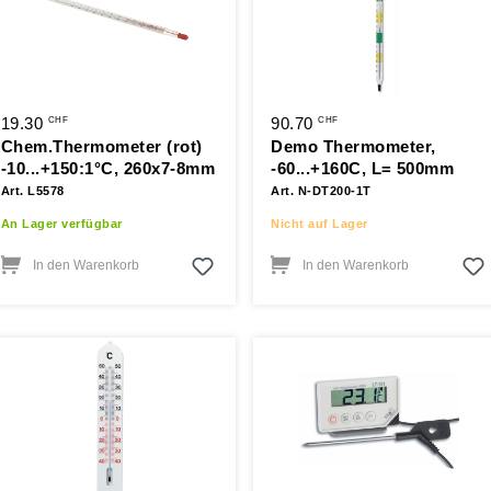
19.30
90.70
CHF
CHF
Chem.Thermometer (rot)
Demo Thermometer,
-10...+150:1°C, 260x7-8mm
-60...+160C, L= 500mm
Art. L5578
Art. N-DT200-1T
An Lager verfügbar
Nicht auf Lager
In den Warenkorb
In den Warenkorb