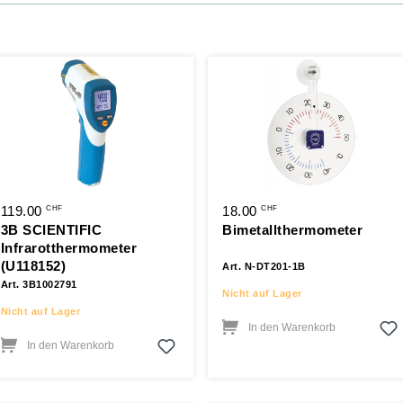
119.00
18.00
CHF
CHF
3B SCIENTIFIC
Bimetallthermometer
Infrarotthermometer
(U118152)
Art. N-DT201-1B
Art. 3B1002791
Nicht auf Lager
Nicht auf Lager
In den Warenkorb
In den Warenkorb