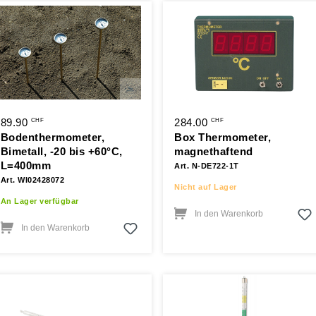
89.90
284.00
CHF
CHF
Bodenthermometer,
Box Thermometer,
Bimetall, -20 bis +60°C,
magnethaftend
L=400mm
Art. N-DE722-1T
Art. WI02428072
Nicht auf Lager
An Lager verfügbar
In den Warenkorb
In den Warenkorb