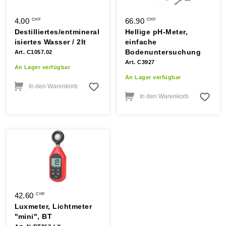
4.00
66.90
CHF
CHF
Destilliertes/entmineral
Hellige pH-Meter,
isiertes Wasser / 2lt
einfache
Bodenuntersuchung
Art. C1057.02
Art. C3927
An Lager verfügbar
An Lager verfügbar
In den Warenkorb
In den Warenkorb
42.60
CHF
Luxmeter, Lichtmeter
"mini", BT