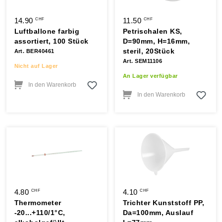
14.90
11.50
CHF
CHF
Luftballone farbig
Petrischalen KS,
assortiert, 100 Stück
D=90mm, H=16mm,
steril, 20Stück
Art. BER40461
Art. SEM11106
Nicht auf Lager
An Lager verfügbar
In den Warenkorb
In den Warenkorb
4.80
4.10
CHF
CHF
Thermometer
Trichter Kunststoff PP,
-20...+110/1°C,
Da=100mm, Auslauf