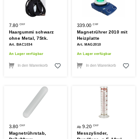
7.80
339.00
CHF
CHF
Haargummi schwarz
Magnetrührer 2010 mit
ohne Metal, 7Stk.
Heizplatte
Art. BAC1034
Art. MAG2010
An Lager verfügbar
An Lager verfügbar
In den Warenkorb
In den Warenkorb
3.80
9.20
CHF
CHF
Ab
Magnetrührstab,
Messzylinder,