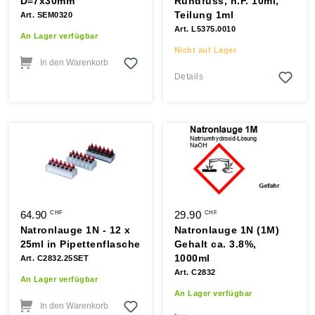
D=7x30mm
Rundfuss, n.F. 10ml,
Teilung 1ml
Art. SEM0320
Art. L5375.0010
An Lager verfügbar
Nicht auf Lager
In den Warenkorb
Details
64.90
29.90
CHF
CHF
Natronlauge 1N - 12 x
Natronlauge 1N (1M)
25ml in Pipettenflasche
Gehalt ca. 3.8%,
1000ml
Art. C2832.25SET
Art. C2832
An Lager verfügbar
An Lager verfügbar
In den Warenkorb