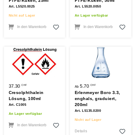
PTFE-Küken, 25ml
PTFE-Küken, 50ml
Art. L5520.0025
Art. L5520.0050
Nicht auf Lager
An Lager verfügbar
In den Warenkorb
In den Warenkorb
37.30
5.70
CHF
CHF
Ab
Cresolphthalein
Erlenmeyer Boro 3.3,
Lösung, 100ml
enghals, graduiert,
200ml
Art. C1005
Art. L5135.0200
An Lager verfügbar
Nicht auf Lager
In den Warenkorb
Details