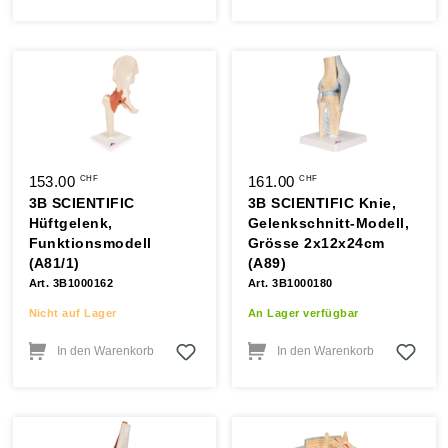
153.00
161.00
CHF
CHF
3B SCIENTIFIC
3B SCIENTIFIC Knie,
Hüftgelenk,
Gelenkschnitt-Modell,
Funktionsmodell
Grösse 2x12x24cm
(A81/1)
(A89)
Art. 3B1000162
Art. 3B1000180
Nicht auf Lager
An Lager verfügbar
In den Warenkorb
In den Warenkorb