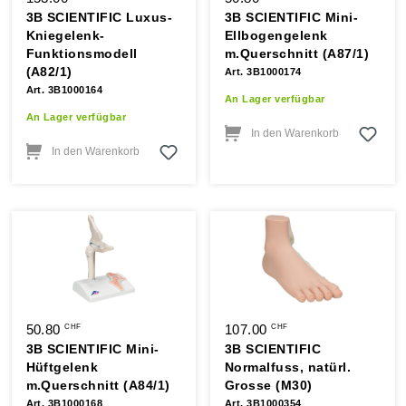
3B SCIENTIFIC Luxus-
3B SCIENTIFIC Mini-
Kniegelenk-
Ellbogengelenk
Funktionsmodell
m.Querschnitt (A87/1)
(A82/1)
Art. 3B1000174
Art. 3B1000164
An Lager verfügbar
An Lager verfügbar
In den Warenkorb
In den Warenkorb
50.80
107.00
CHF
CHF
3B SCIENTIFIC Mini-
3B SCIENTIFIC
Hüftgelenk
Normalfuss, natürl.
m.Querschnitt (A84/1)
Grosse (M30)
Art. 3B1000168
Art. 3B1000354