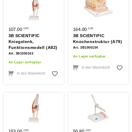
107.00
164.00
CHF
CHF
3B SCIENTIFIC
3B SCIENTIFIC
Kniegelenk,
Knochenstruktur (A79)
Funktionsmodell (A82)
Art. 3B1000154
Art. 3B1000163
An Lager verfügbar
An Lager verfügbar
In den Warenkorb
In den Warenkorb
153.00
50.80
CHF
CHF