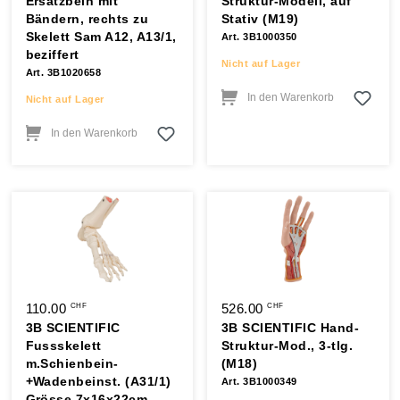
Ersatzbein mit
Struktur-Modell, auf
Bändern, rechts zu
Stativ (M19)
Skelett Sam A12, A13/1,
Art. 3B1000350
beziffert
Nicht auf Lager
Art. 3B1020658
In den Warenkorb
Nicht auf Lager
In den Warenkorb
110.00
526.00
CHF
CHF
3B SCIENTIFIC
3B SCIENTIFIC Hand-
Fussskelett
Struktur-Mod., 3-tlg.
m.Schienbein-
(M18)
+Wadenbeinst. (A31/1)
Art. 3B1000349
Grösse 7x16x22cm