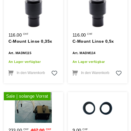
116.00
116.00
CHF
CHF
C-Mount Linse 0,35x
C-Mount Linse 0,5x
Art. MADM115
Art. MADM114
An Lager verfügbar
An Lager verfügbar
In den Warenkorb
In den Warenkorb
Sale | solange Vorrat
233.00
467.00
9.00
CHF
CHF
CHF