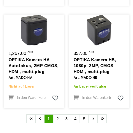
1,297.00
397.00
CHF
CHF
OPTIKA Kamera HA
OPTIKA Kamera HB,
Autofokus, 2MP CMOS,
1080p, 2MP, CMOS,
HDMI, multi-plug
HDMI, multi-plug
Art. MADC-HA
Art. MADC-HB
Nicht auf Lager
An Lager verfügbar
In den Warenkorb
In den Warenkorb
1
2
3
4
5
Seite
Seite
Seite
Seite
Seite