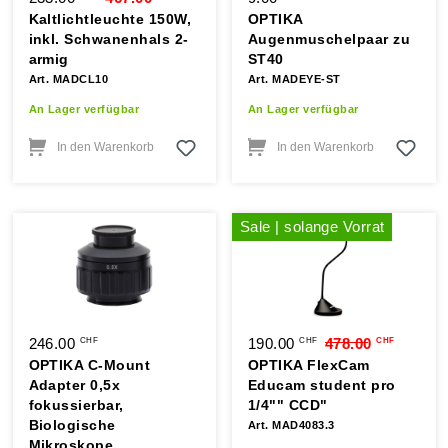
Kaltlichtleuchte 150W,
OPTIKA
inkl. Schwanenhals 2-
Augenmuschelpaar zu
armig
ST40
Art. MADCL10
Art. MADEYE-ST
An Lager verfügbar
An Lager verfügbar
In den Warenkorb
In den Warenkorb
Sale | solange Vorrat
246.00
190.00
478.00
CHF
CHF
CHF
OPTIKA C-Mount
OPTIKA FlexCam
Adapter 0,5x
Educam student pro
fokussierbar,
1/4"" CCD"
Biologische
Art. MAD4083.3
Mikroskope