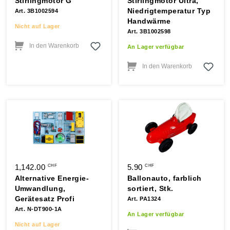
Stirlingmotor G
Stirlingmotor Ultra,
Niedrigtemperatur Typ
Art. 3B1002594
Handwärme
Nicht auf Lager
Art. 3B1002598
In den Warenkorb
An Lager verfügbar
In den Warenkorb
1,142.00
5.90
CHF
CHF
Alternative Energie-
Ballonauto, farblich
Umwandlung,
sortiert, Stk.
Gerätesatz Profi
Art. PA1324
Art. N-DT900-1A
An Lager verfügbar
Nicht auf Lager