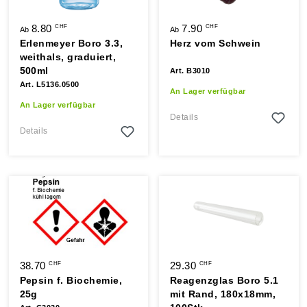
8.80
7.90
CHF
CHF
Ab
Ab
Erlenmeyer Boro 3.3,
Herz vom Schwein
weithals, graduiert,
500ml
Art. B3010
Art. L5136.0500
An Lager verfügbar
An Lager verfügbar
Details
Details
38.70
29.30
CHF
CHF
Pepsin f. Biochemie,
Reagenzglas Boro 5.1
25g
mit Rand, 180x18mm,