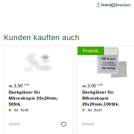
Teilen
Drucken
Kunden kauften auch
Preishit
3.50
3.00
CHF
CHF
Ab
Ab
Deckgläser für
Deckgläser für
Mikroskopie 20x20mm,
Mikroskopie
50Stk.
20x20mm,100Stk.
Art. B166
Art. B167
Details
Details