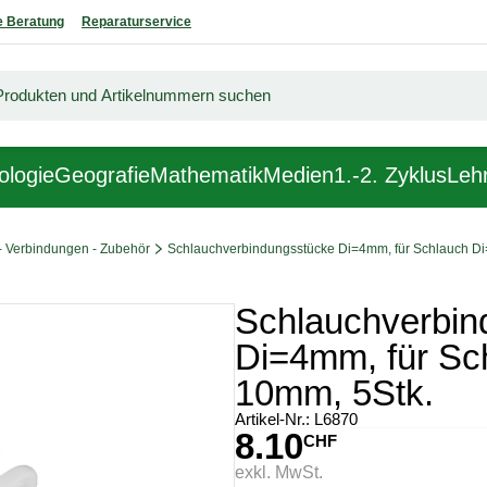
 Beratung
Reparaturservice
ologie
Geografie
Mathematik
Medien
1.-2. Zyklus
Lehr
- Verbindungen - Zubehör
Schlauchverbindungsstücke Di=4mm, für Schlauch Di
Schlauchverbin
Di=4mm, für Sc
10mm, 5Stk.
Artikel-Nr.:
L6870
8.10
CHF
exkl. MwSt.