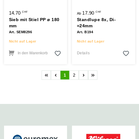
14.70
17.90
CHF
CHF
Ab
Sieb mit Stiel PP ø 180
Standlupe 8x, Di-
mm
=24mm
Art. SEM8296
Art. B194
Nicht auf Lager
Nicht auf Lager
In den Warenkorb
Details
1
2
Seite
Seite