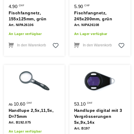
4.90
5.90
CHF
CHF
Fischfangnetz,
Fischfangnetz,
155x125mm, grün
245x200mm, grün
Art. NIPA26106
Art. NIPA26108
An Lager verfügbar
An Lager verfügbar
In den Warenkorb
In den Warenkorb
10.60
53.10
CHF
CHF
Ab
Handlupe 2,5x,11,5x,
Handlupe digital mit 3
D=75mm
Vergrösserungen
5x,9x,14x
Art. B192.075
Art. B197
An Lager verfügbar