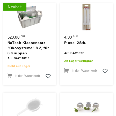
Neuheit
529.00
4.90
CHF
CHF
NaTech Klassensatz
Pinsel 2Stk.
"Ökosysteme" 8.2, für
8 Gruppen
Art. BAC1037
Art. BAC1182.8
An Lager verfügbar
Nicht auf Lager
In den Warenkorb
In den Warenkorb