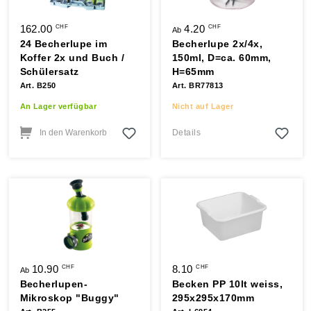
162.00
4.20
CHF
CHF
Ab
24 Becherlupe im
Becherlupe 2x/4x,
Koffer 2x und Buch /
150ml, D=ca. 60mm,
Schülersatz
H=65mm
Art. B250
Art. BR77813
An Lager verfügbar
Nicht auf Lager
In den Warenkorb
Details
10.90
8.10
CHF
CHF
Ab
Becherlupen-
Becken PP 10lt weiss,
Mikroskop "Buggy"
295x295x170mm