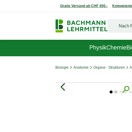
Gratis Versand ab CHF 400.-
Kompetente
Physik
Chemie
Bi
Biologie
Anatomie
Organe - Strukturen
A
Bildergalerie überspringen