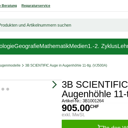
 Beratung
Reparaturservice
ologie
Geografie
Mathematik
Medien
1.-2. Zyklus
Lehr
ugenmodelle
3B SCIENTIFIC Auge in Augenhöhle 11-tlg. (VJ500A)
3B SCIENTIFIC
Augenhöhle 11-t
Artikel-Nr.:
3B1001264
905.00
CHF
exkl. MwSt.