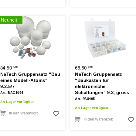
Neuheit
84.50
69.50
CHF
CHF
NaTech Gruppensatz "Bau
NaTech Gruppensatz
eines Modell-Atoms"
"Baukasten für
9.2.5/7
elektronische
Schaltungen" 9.3, gross
Art. BAC1094
Art. PA8405
An Lager verfügbar
An Lager verfügbar
In den Warenkorb
In den Warenkorb