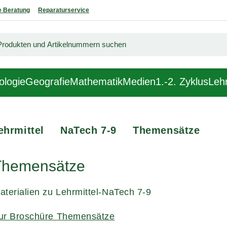
 Beratung
Reparaturservice
ologie
Geografie
Mathematik
Medien
1.-2. Zyklus
Lehr
ehrmittel
NaTech 7-9
Themensätze
Themensätze
aterialien zu Lehrmittel-NaTech 7-9
ur Broschüre Themensätze