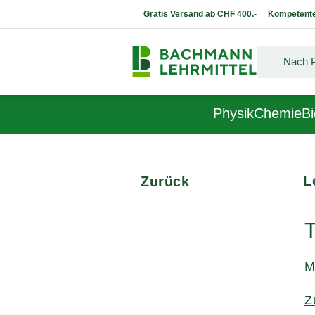
Gratis Versand ab CHF 400.-
Kompetente
Physik
Chemie
Bi
L
Zurück
M
Z