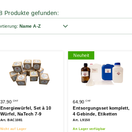
8 Produkte gefunden:
rtierung:
Neuheit
37.90
64.90
CHF
CHF
Energiewürfel, Set à 10
Entsorgungsset komplett,
Würfel, NaTech 7-9
4 Gebinde, Etiketten
Art. BAC1081
Art. L9150
Nicht auf Lager
An Lager verfügbar