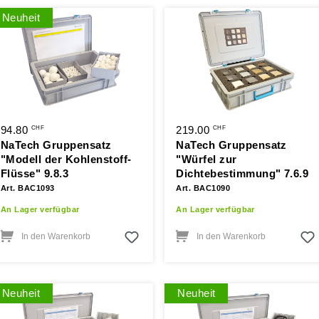
Neuheit
94.80
219.00
CHF
CHF
NaTech Gruppensatz
NaTech Gruppensatz
"Modell der Kohlenstoff-
"Würfel zur
Flüsse" 9.8.3
Dichtebestimmung" 7.6.9
Art. BAC1093
Art. BAC1090
An Lager verfügbar
An Lager verfügbar
In den Warenkorb
In den Warenkorb
Neuheit
Neuheit