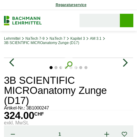
Reparaturservice
Lehrmittel
NaTech 7-9
NaTech 7
Kapitel 3
AM 3.1
3B SCIENTIFIC MICROanatomy Zunge (D17)
Bildergalerie überspringen
3B SCIENTIFIC
MICROanatomy Zunge
(D17)
Artikel-Nr.:
3B1000247
324.00
CHF
exkl. MwSt.