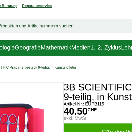
 Beratung
Reparaturservice
ologie
Geografie
Mathematik
Medien
1.-2. Zyklus
Lehr
FIC Präparierbesteck 9-teilig, in Kunststoffetui
3B SCIENTIFIC 
9-teilig, in Kunst
Artikel-Nr.:
EUPB115
40.50
CHF
exkl. MwSt.