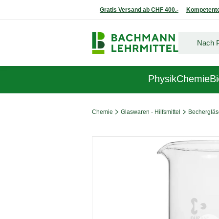
Gratis Versand ab CHF 400.-
Kompetente
Physik
Chemie
Bi
Chemie
Glaswaren - Hilfsmittel
Bechergläs
Bildergalerie überspringen