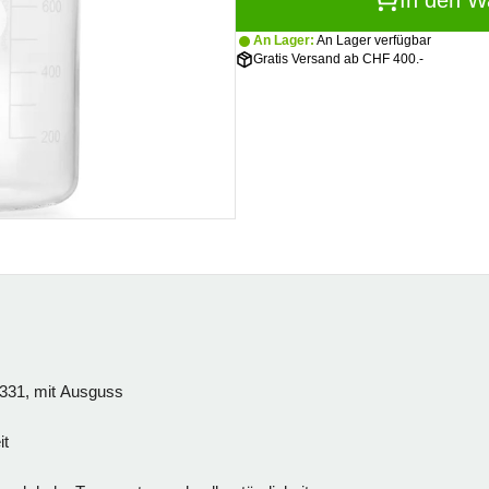
In den W
An Lager:
An Lager verfügbar
Gratis Versand ab CHF 400.-
331, mit Ausguss
it