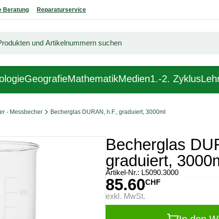
 Beratung
Reparaturservice
ologie
Geografie
Mathematik
Medien
1.-2. Zyklus
Lehr
er - Messbecher
Becherglas DURAN, h.F., graduiert, 3000ml
Becherglas DUR
graduiert, 3000
Artikel-Nr.:
L5090.3000
85.60
CHF
exkl. MwSt.