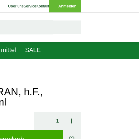
Über uns
Service
Kontakt
Anmelden
mittel
SALE
AN, h.F.,
ml