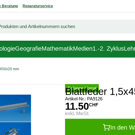
 Beratung
Reparaturservice
ologie
Geografie
Mathematik
Medien
1.-2. Zyklus
Lehr
5x450x20 mm
Solange Vorrat
Blattfeder 1,5
Artikel-Nr.:
PA9126
11.50
CHF
exkl. MwSt.
In den W