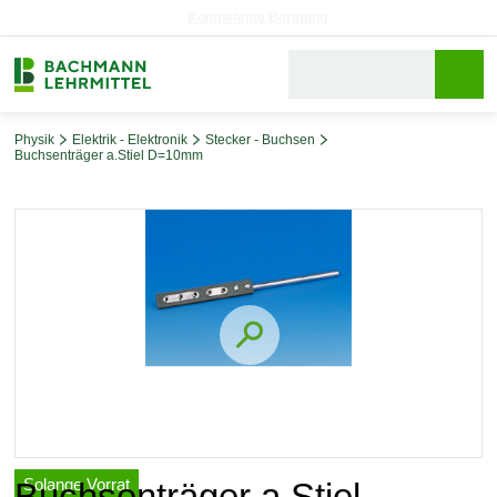
Reparaturservice
Physik
Elektrik - Elektronik
Stecker - Buchsen
Buchsenträger a.Stiel D=10mm
Bildergalerie überspringen
Solange Vorrat
Buchsenträger a.Stiel