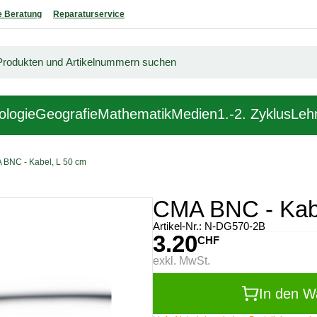
 Beratung
Reparaturservice
ologie
Geografie
Mathematik
Medien
1.-2. Zyklus
Lehr
 BNC - Kabel, L 50 cm
CMA BNC - Kabe
Artikel-Nr.:
N-DG570-2B
3.20
CHF
exkl. MwSt.
In den W