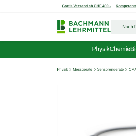
Gratis Versand ab CHF 400.-
Kompetente
Physik
Chemie
Bi
Physik
Messgeräte
Sensorengeräte
CMA
Bildergalerie überspringen