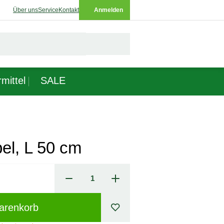
Über uns
Service
Kontakt
Anmelden
mittel
SALE
l, L 50 cm
arenkorb