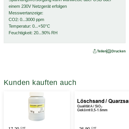
einem 230V Netzgerät erfolgen
Messwertanzeige:
CO2: 0...3000 ppm
Temperatur: 0...+50°C
Feuchtigkeit: 20...90% RH
Teilen
Drucken
Kunden kauften auch
17.20
26.90
CHF
CHF