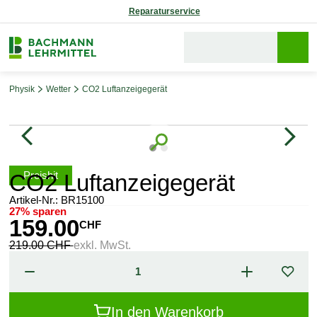
Reparaturservice
Physik
Wetter
CO2 Luftanzeigegerät
Bildergalerie überspringen
Preishit
CO2 Luftanzeigegerät
Artikel-Nr.:
BR15100
27% sparen
159.00
CHF
219.00 CHF
exkl. MwSt.
In den Warenkorb