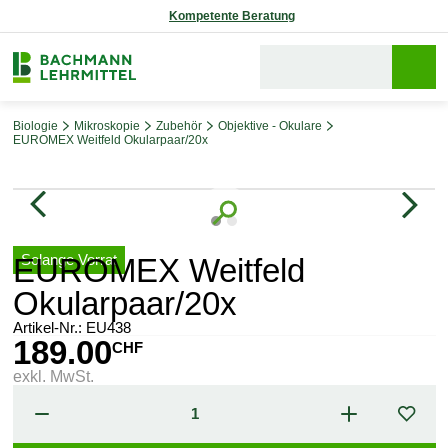
Kompetente Beratung
Biologie
Mikroskopie
Zubehör
Objektive - Okulare
EUROMEX Weitfeld Okularpaar/20x
Bildergalerie überspringen
Solange Vorrat
EUROMEX Weitfeld
Okularpaar/20x
Artikel-Nr.:
EU438
189.00
CHF
exkl. MwSt.