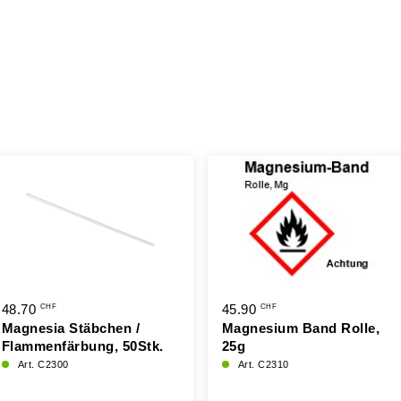
48.70
45.90
CHF
CHF
Magnesia Stäbchen /
Magnesium Band Rolle,
Flammenfärbung, 50Stk.
25g
Art. C2300
Art. C2310