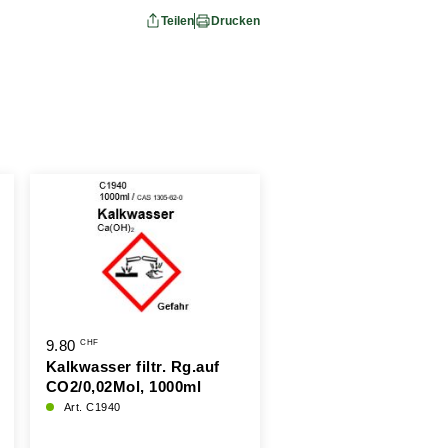
Teilen
Drucken
9.80
29.10
CHF
CHF
Kalkwasser filtr. Rg.auf
Kupfer(II)-sulfat-
CO2/0,02Mol, 1000ml
Pentahydrat / Cu-vitr
99%, blau 500g
Art. C1940
Art. C2160