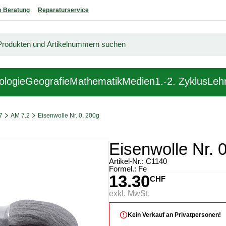
 Beratung
Reparaturservice
ologie
Geografie
Mathematik
Medien
1.-2. Zyklus
Lehr
7
AM 7.2
Eisenwolle Nr. 0, 200g
Eisenwolle Nr. 
Artikel-Nr.:
C1140
Formel.: Fe
13.30
CHF
exkl. MwSt.
Kein Verkauf an Privatpersonen!