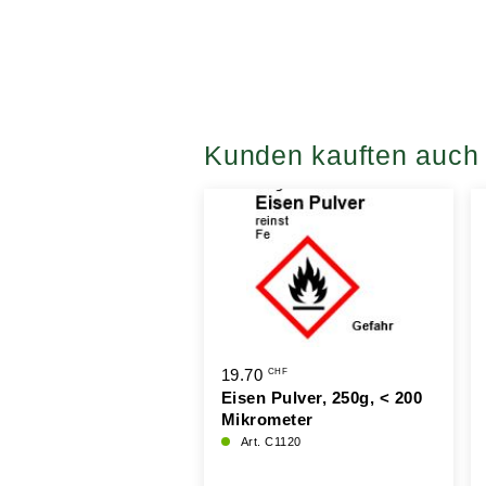
Kunden kauften auch
0
19.70
CHF
CHF
ol 96% denaturiert,
Eisen Pulver, 250g, < 200
llt, 1000ml
Mikrometer
 C0182
Art. C1120