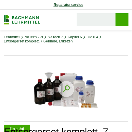
Reparaturservice
Lehrmittel
NaTech 7-9
NaTech 7
Kapitel 6
DM 6.4
Entsorgerset komplett, 7 Gebinde, Etiketten
Bildergalerie überspringen
Preishit
Entsorgerset komplett, 7