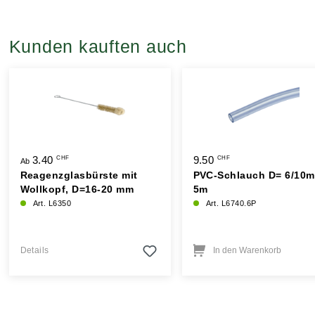
Kunden kauften auch
3.40
9.50
CHF
CHF
Ab
Reagenzglasbürste mit
PVC-Schlauch D= 6/10
Wollkopf, D=16-20 mm
5m
Art. L6350
Art. L6740.6P
Details
In den Warenkorb