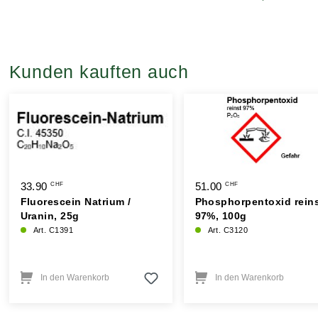
Kunden kauften auch
33.90
51.00
CHF
CHF
Fluorescein Natrium /
Phosphorpentoxid rein
Uranin, 25g
97%, 100g
Art. C1391
Art. C3120
In den Warenkorb
In den Warenkorb