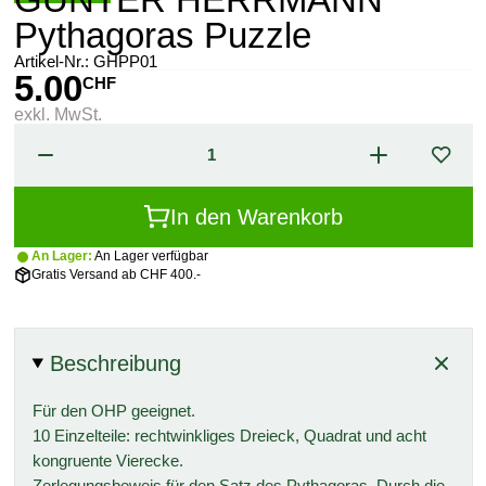
Pythagoras Puzzle
Artikel-Nr.:
GHPP01
5.00
CHF
exkl. MwSt.
In den Warenkorb
An Lager:
An Lager verfügbar
Gratis Versand ab CHF 400.-
Beschreibung
Für den OHP geeignet.
10 Einzelteile: rechtwinkliges Dreieck, Quadrat und acht
kongruente Vierecke.
Zerlegungsbeweis für den Satz des Pythagoras. Durch die