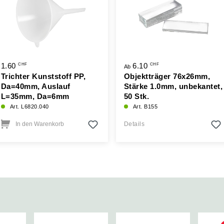
1.60
6.10
CHF
CHF
Ab
Trichter Kunststoff PP,
Objektträger 76x26mm,
Da=40mm, Auslauf
Stärke 1.0mm, unbekantet,
L=35mm, Da=6mm
50 Stk.
Art. L6820.040
Art. B155
In den Warenkorb
Details