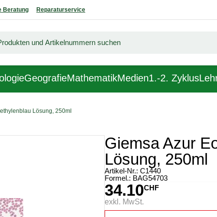
 Beratung
Reparaturservice
ologie
Geografie
Mathematik
Medien
1.-2. Zyklus
Lehr
ethylenblau Lösung, 250ml
Giemsa Azur Eo
Lösung, 250ml
Artikel-Nr.:
C1440
Formel.: BAG54703
34.10
CHF
exkl. MwSt.