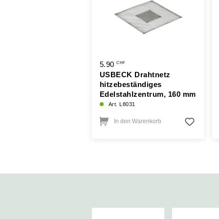
.90
5.90
CHF
CHF
imentierunterlage,
USBECK Drahtnetz
400mm
hitzebeständiges
Edelstahlzentrum, 160 mm
 L8040
Art. L8031
In den Warenkorb