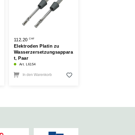
112.20
3.00
CHF
CHF
Ab
Elektroden Platin zu
Deckgläser für
Wasserzersetzungsappara
Mikroskopie 18x18m
t, Paar
50Stk.
Art. L6154
Art. B165
In den Warenkorb
Details