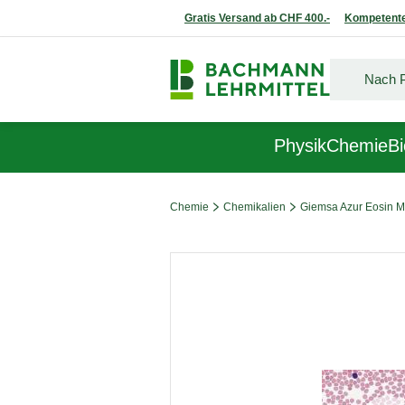
Gratis Versand ab CHF 400.-
Kompetente
Physik
Chemie
Bi
Chemie
Chemikalien
Giemsa Azur Eosin M
Bildergalerie überspringen