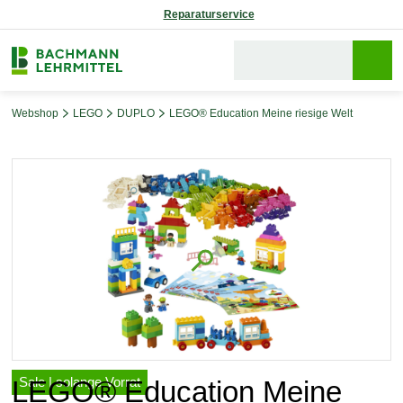
Reparaturservice
Webshop
LEGO
DUPLO
LEGO® Education Meine riesige Welt
Bildergalerie überspringen
Sale | solange Vorrat
LEGO® Education Meine