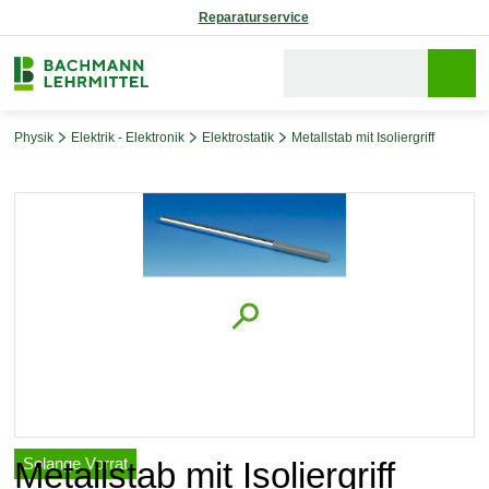
Reparaturservice
Physik
Elektrik - Elektronik
Elektrostatik
Metallstab mit Isoliergriff
Bildergalerie überspringen
Solange Vorrat
Metallstab mit Isoliergriff