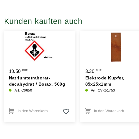
Kunden kauften auch
19.50
3.30
CHF
CHF
Natriumtetraborat-
Elektrode Kupfer,
decahydrat / Borax, 500g
85x25x1mm
Art. C0650
Art. CVK51753
In den Warenkorb
In den Warenkorb