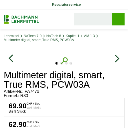
Reparaturservice
Lehrmittel
NaTech 7-9
NaTech 8
Kapitel 1
AM 1.3
Multimeter digital, smart, True RMS, PCW03A
Bildergalerie überspringen
Multimeter digital, smart,
True RMS, PCW03A
Artikel-Nr.:
PA7479
Formel.: R30
69.90
CHF
/ Stk.
exkl. MwSt.
Bis 9 Stück
62.90
CHF
/ Stk.
exkl. MwSt.