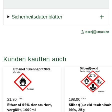
Sicherheitsdatenblätter
Teilen
Drucken
Kunden kauften auch
21.30
198.00
CHF
CHF
Ethanol 96% denaturiert,
Silber(I)-oxid technisch
vergällt, 1000ml
99%, 25g