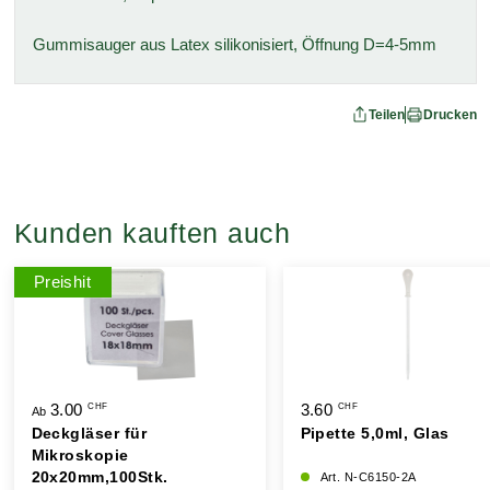
Gummisauger aus Latex silikonisiert, Öffnung D=4-5mm
Teilen
Drucken
Kunden kauften auch
Preishit
3.00
3.60
CHF
CHF
Ab
Deckgläser für
Pipette 5,0ml, Glas
Mikroskopie
20x20mm,100Stk.
Art. N-C6150-2A