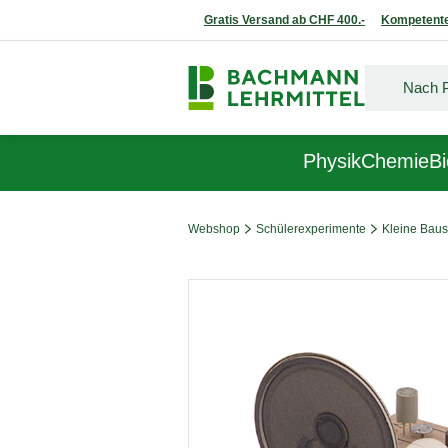
Gratis Versand ab CHF 400.-
Kompetente
Physik
Chemie
Bi
Webshop
Schülerexperimente
Kleine Baus
Bildergalerie überspringen