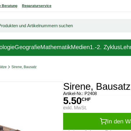
 Beratung
Reparaturservice
ologie
Geografie
Mathematik
Medien
1.-2. Zyklus
Lehr
ätze
Sirene, Bausatz
Sirene, Bausatz
Artikel-Nr.:
P2408
5.50
CHF
exkl. MwSt.
In den W