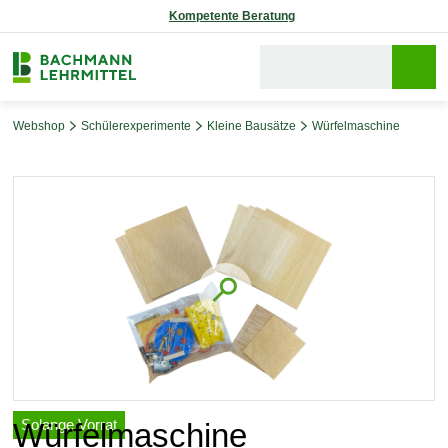
Kompetente Beratung
Webshop
Schülerexperimente
Kleine Bausätze
Würfelmaschine
Bildergalerie überspringen
Solange Vorrat
Würfelmaschine