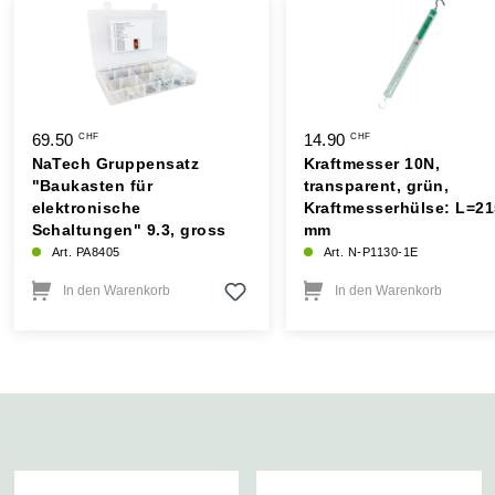
69.50
14.90
CHF
CHF
NaTech Gruppensatz
Kraftmesser 10N,
"Baukasten für
transparent, grün,
elektronische
Kraftmesserhülse: L=21
Schaltungen" 9.3, gross
mm
Art. PA8405
Art. N-P1130-1E
In den Warenkorb
In den Warenkorb