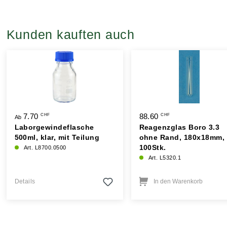
Kunden kauften auch
7.70
88.60
CHF
CHF
Ab
Laborgewindeflasche
Reagenzglas Boro 3.3
500ml, klar, mit Teilung
ohne Rand, 180x18mm,
100Stk.
Art. L8700.0500
Art. L5320.1
Details
In den Warenkorb