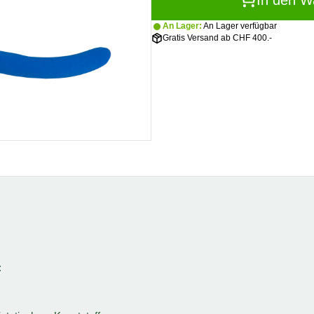
In den W
An Lager:
An Lager verfügbar
Gratis Versand ab CHF 400.-
: