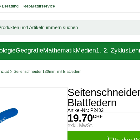
 Beratung
Reparaturservice
ologie
Geografie
Mathematik
Medien
1.-2. Zyklus
Lehr
izität
Seitenschneider 130mm, mit Blattfedern
Seitenschneide
Blattfedern
Artikel-Nr.:
P2492
19.70
CHF
exkl. MwSt.